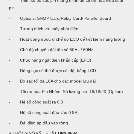
- Thiết kế bộ sạc pin thông minh để tối ưu hóa hiệu suất
pin
- Options: SNMP Card/Relay Card/ Parallel Board
- Tương thích với máy phát điện
- Hoạt động được ở chế độ ECO để tiết kiệm năng lượng
- Chế độ chuyển đổi tần số 50Hz / 60Hz
- Chức năng ngắt điện khẩn cấp (EPO)
- Dòng sạc có thể được cài đặt bằng LCD
- Bộ sạc tối đa 10A cho các model lưu dài
- Tối ưu hóa Pin Nhóm, Số lượng pin: 16/18/20 (Option)
- Hệ số công suất ra 0,9
- Hệ số công suất đầu vào 0.99
- Dải điện áp đầu vào rộng
+
THÔNG SỐ KỸ THUẬT
UPS 6kVA