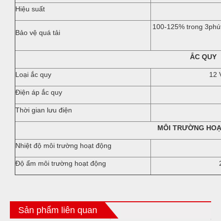
Hiệu suất
100-125% trong 3phú
Bảo vệ quá tải
ẮC QUY
Loại ắc quy
12 
Điện áp ắc quy
Thời gian lưu điện
MÔI TRƯỜNG HO
Nhiệt độ môi trường hoạt động
Độ ẩm môi trường hoạt động
Sản phẩm liên quan