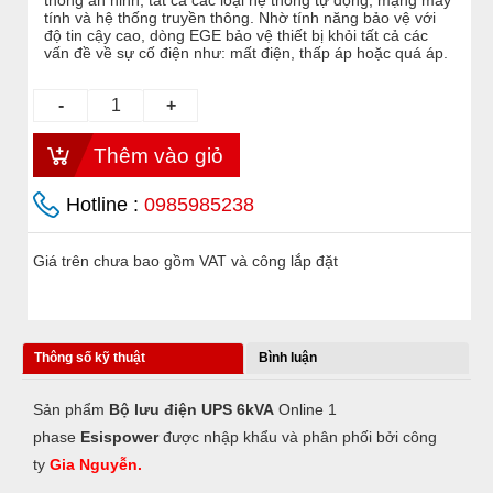
thống an ninh, tất cả các loại hệ thống tự động, mạng máy
tính và hệ thống truyền thông. Nhờ tính năng bảo vệ với
độ tin cậy cao, dòng EGE bảo vệ thiết bị khỏi tất cả các
vấn đề về sự cố điện như: mất điện, thấp áp hoặc quá áp.
Hotline :
0985985238
Giá trên chưa bao gồm VAT và công lắp đặt
Thông số kỹ thuật
Bình luận
Sản phẩm
Bộ lưu điện UPS 6kVA
Online 1
phase
Esispower
được nhập khẩu và phân phối bởi công
ty
Gia Nguyễn.