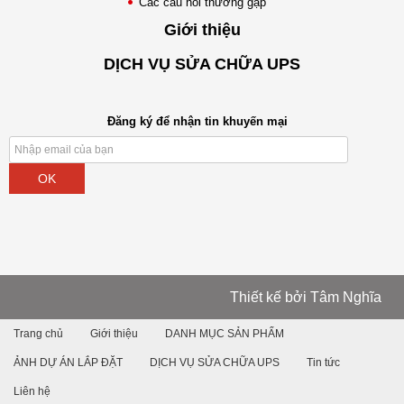
Các câu hỏi thường gặp
Giới thiệu
DỊCH VỤ SỬA CHỮA UPS
Đăng ký để nhận tin khuyến mại
OK
Thiết kế bởi
Tâm Nghĩa
Trang chủ
Giới thiệu
DANH MỤC SẢN PHẨM
ẢNH DỰ ÁN LẮP ĐẶT
DỊCH VỤ SỬA CHỮA UPS
Tin tức
Liên hệ