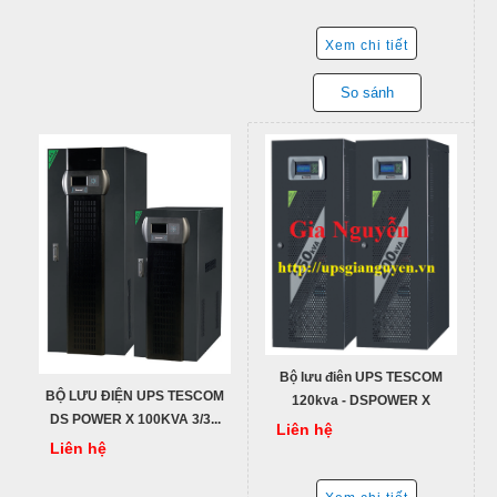
Xem chi tiết
So sánh
Bộ lưu điên UPS TESCOM
BỘ LƯU ĐIỆN UPS TESCOM
120kva - DSPOWER X
DS POWER X 100KVA 3/3...
Liên hệ
Liên hệ