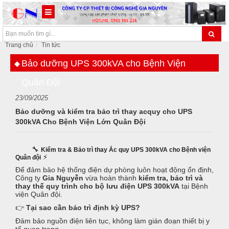
Trang chủ
Tin tức
Bảo dưỡng UPS 300kVA cho Bệnh Viện
Quân Đội
23/09/2025
Bảo dưỡng và kiểm tra bảo trì thay acquy cho UPS
300kVA Cho Bệnh Viện Lớn Quân Đội
🔧 
Kiểm tra & Bảo trì thay Ắc quy UPS 300kVA cho Bệnh viện 
 ⚡
Quân đội
Để đảm bảo hệ thống điện dự phòng luôn hoạt động ổn định,
Công ty
Gia Nguyễn
vừa hoàn thành
kiểm tra, bảo trì và
thay thế quy trình cho bộ lưu điện UPS 300kVA
tại Bệnh
viện Quân đội.
👉
Tại sao cần bảo trì định kỳ UPS?
Đảm bảo nguồn điện liên tục, không làm gián đoạn thiết bị y