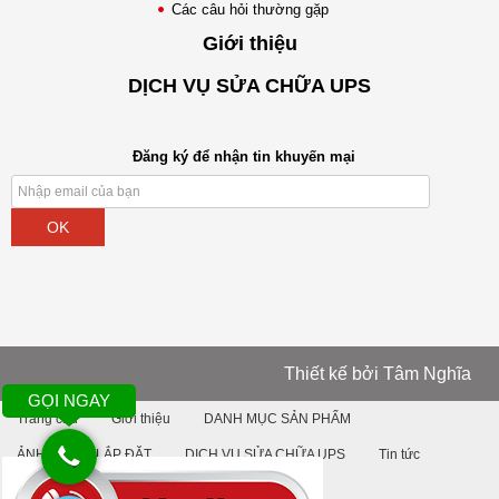
Các câu hỏi thường gặp
Giới thiệu
DỊCH VỤ SỬA CHỮA UPS
Đăng ký để nhận tin khuyến mại
OK
Thiết kế bởi
Tâm Nghĩa
GỌI NGAY
Trang chủ
Giới thiệu
DANH MỤC SẢN PHẨM
ẢNH DỰ ÁN LẮP ĐẶT
DỊCH VỤ SỬA CHỮA UPS
Tin tức
Liên hệ