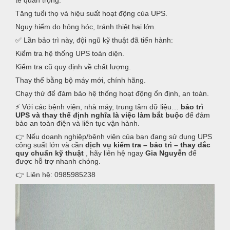
tế quan trọng.
Tăng tuổi thọ và hiệu suất hoạt động của UPS.
Nguy hiểm do hỏng hóc, tránh thiệt hại lớn.
✅ Lần bảo trì này, đội ngũ kỹ thuật đã tiến hành:
Kiểm tra hệ thống UPS toàn diện.
Kiểm tra cũ quy định về chất lượng.
Thay thế bằng bộ máy mới, chính hãng.
Chạy thử để đảm bảo hệ thống hoạt động ổn định, an toàn.
⚡ Với các bệnh viện, nhà máy, trung tâm dữ liệu…
bảo trì
UPS và thay thế định nghĩa là việc làm bắt buộc
để đảm
bảo an toàn điện và liên tục vận hành.
👉 Nếu doanh nghiệp/bệnh viện của bạn đang sử dụng UPS
công suất lớn và cần
dịch vụ kiểm tra – bảo trì – thay dắc
quy chuẩn kỹ thuật
, hãy liên hệ ngay
Gia Nguyễn
để
được hỗ trợ nhanh chóng.
👉 Liên hệ: 0985985238