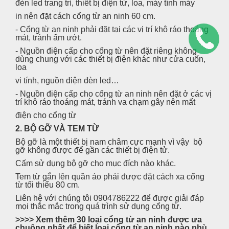
đèn led trang trí, thiết bị điện tử, loa, máy tính máy
in nên đặt cách cổng từ an ninh 60 cm.
- Cổng từ an ninh phải đặt tại các vị trí khô ráo thoáng
mát, tránh ẩm ướt.
- Nguồn điện cấp cho cổng từ nên đặt riêng không
dùng chung với các thiết bị điện khác như cửa cuốn,
loa
vi tính, nguồn điện đèn led…
- Nguồn điện cấp cho cổng từ an ninh nên đặt ở các vị
trí khô ráo thoáng mát, tránh va chạm gây nên mất
điện cho cổng từ
2. BỘ GỠ VÀ TEM TỪ
Bộ gỡ là một thiết bị nam châm cực mạnh vì vậy bộ
gỡ không được để gần các thiết bị điện tử.
Cấm sử dụng bộ gỡ cho mục đích nào khác.
Tem từ gắn lên quần áo phải được đặt cách xa cổng
từ tối thiểu 80 cm.
Liên hệ với chúng tôi 0904786222 để được giải đáp
mọi thắc mắc trong quá trình sử dụng cổng từ.
>>>> Xem thêm
30 loại cổng từ an ninh
được ưa
chuộng nhất để biết loại cổng từ an ninh nào phù