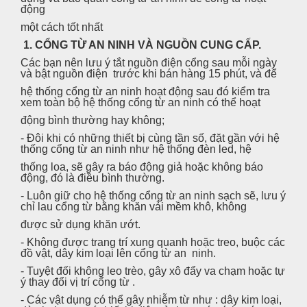
động
một cách tốt nhất
1. CỔNG TỪ AN NINH VÀ NGUỒN CUNG CẤP.
Các bạn nên lưu ý tắt nguồn điện cổng sau mỗi ngày
và bật nguồn điện trước khi bán hàng 15 phút, và để
hệ thống cổng từ an ninh hoạt động sau đó kiểm tra
xem toàn bộ hệ thống cổng từ an ninh có thể hoạt
động bình thường hay không;
- Đôi khi có những thiết bị cùng tần số, đặt gần với hệ
thống cổng từ an ninh như hệ thống đèn led, hệ
thống loa, sẽ gây ra báo động giả hoặc không báo
động, đó là điều bình thường.
- Luôn giữ cho hệ thống cổng từ an ninh sạch sẽ, lưu ý
chỉ lau cổng từ bằng khăn vải mềm khô, không
được sử dụng khăn ướt.
- Không được trang trí xung quanh hoặc treo, buộc các
đồ vật, dây kim loại lên cổng từ an ninh.
- Tuyệt đối không leo trèo, gây xô đẩy va chạm hoặc tự
ý thay đổi vị trí cổng từ .
- Các vật dụng có thể gây nhiễm từ như : dây kim loại,