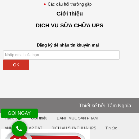
Các câu hỏi thường gặp
Giới thiệu
DỊCH VỤ SỬA CHỮA UPS
Đăng ký để nhận tin khuyến mại
OK
Thiết kế bởi
Tâm Nghĩa
GỌI NGAY
Trang chủ
Giới thiệu
DANH MỤC SẢN PHẨM
ẢNH DỰ ÁN LẮP ĐẶT
DỊCH VỤ SỬA CHỮA UPS
Tin tức
Liên hệ